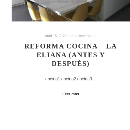
abril 15, 2021
por
koskevirosque
REFORMA COCINA – LA
ELIANA (ANTES Y
DESPUÉS)
cocina1 cocina2 cocina3…
Leer más