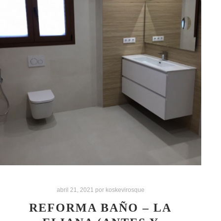
abril 21, 2021
por
koskevirosque
REFORMA BAÑO – LA