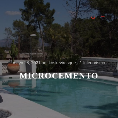
mayo 28, 2021
por
koskevirosque
Interiorismo
MICROCEMENTO