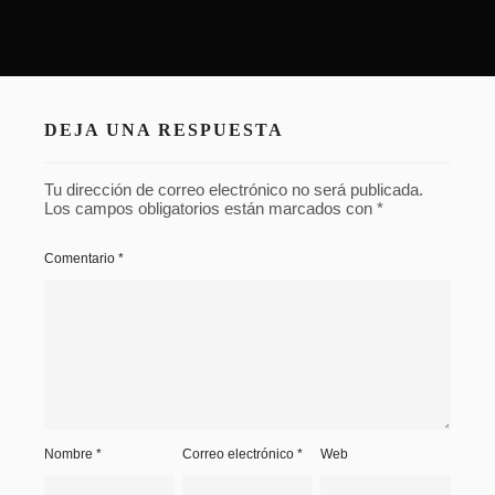
HRH0429
HRH0490
HRH0493
HRH0493
HRH0407-1
HRH0493-1
HRH0490-1
HRH0487
HRH0460
HRH0452
HRH0407-
HRH0445
HRH0429-1
1
HRH0425
HRH0420
DEJA UNA RESPUESTA
HRH0407-
1
Tu dirección de correo electrónico no será publicada.
Los campos obligatorios están marcados con
*
HRH0493-
1
Comentario
*
HRH0493-
1
HRH0490-
1
HRH0490-
Nombre
*
Correo electrónico
*
Web
1