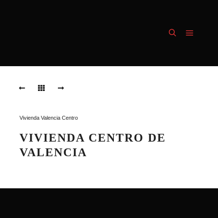
Menú pr
Buscar
HRH0407
HRH0407
HRH0429
Vivienda Valencia Centro
HRH0429
VIVIENDA CENTRO DE
VALENCIA
HRH0490
HRH0490
HRH0407
HRH0493